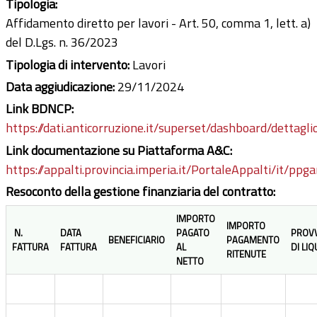
Tipologia:
Affidamento diretto per lavori - Art. 50, comma 1, lett. a)
del D.Lgs. n. 36/2023
Tipologia di intervento:
Lavori
Data aggiudicazione:
29/11/2024
Link BDNCP:
https://dati.anticorruzione.it/superset/dashboard/dettagli
Link documentazione su Piattaforma A&C:
https://appalti.provincia.imperia.it/PortaleAppalti/it/ppg
Resoconto della gestione finanziaria del contratto:
IMPORTO
IMPORTO
N.
DATA
PAGATO
PROV
BENEFICIARIO
PAGAMENTO
FATTURA
FATTURA
AL
DI LI
RITENUTE
NETTO