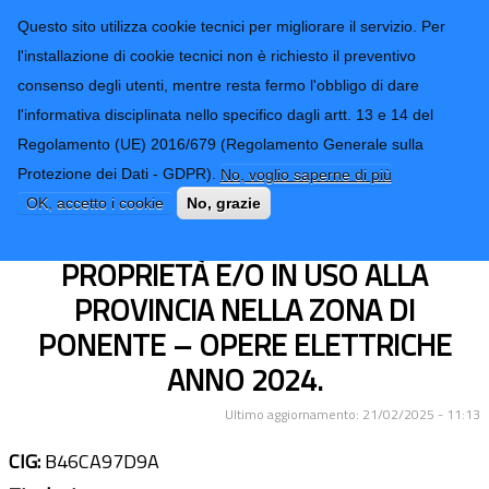
CONTATTI-URP
Provincia di
Questo sito utilizza cookie tecnici per migliorare il servizio. Per
Imperia
TRASPARENZA
l'installazione di cookie tecnici non è richiesto il preventivo
consenso degli utenti, mentre resta fermo l'obbligo di dare
Form di ricerca
l'informativa disciplinata nello specifico dagli artt. 13 e 14 del
Regolamento (UE) 2016/679 (Regolamento Generale sulla
INTEGRAZIONE DEI LAVORI DI
Protezione dei Dati - GDPR).
No, voglio saperne di più
MANUTENZIONE ORDINARIA PRESSO
OK, accetto i cookie
No, grazie
GLI EDIFICI SCOLASTICI DI
PROPRIETÀ E/O IN USO ALLA
PROVINCIA NELLA ZONA DI
PONENTE – OPERE ELETTRICHE
ANNO 2024.
Ultimo aggiornamento: 21/02/2025 - 11:13
CIG:
B46CA97D9A