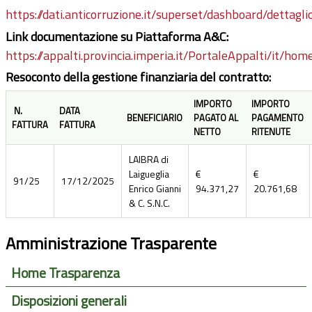
https://dati.anticorruzione.it/superset/dashboard/dettagli
Link documentazione su Piattaforma A&C:
https://appalti.provincia.imperia.it/PortaleAppalti/it/ho
Resoconto della gestione finanziaria del contratto:
IMPORTO
IMPORTO
N.
DATA
BENEFICIARIO
PAGATO AL
PAGAMENTO
FATTURA
FATTURA
NETTO
RITENUTE
LAIBRA di
Laigueglia
€
€
91/25
17/12/2025
Enrico Gianni
94.371,27
20.761,68
& C. S.N.C.
Amministrazione Trasparente
Home Trasparenza
Disposizioni generali