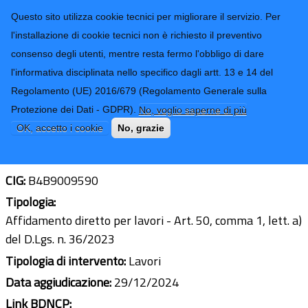
CONTATTI-URP
Provincia di
Questo sito utilizza cookie tecnici per migliorare il servizio. Per
Imperia
TRASPARENZA
l'installazione di cookie tecnici non è richiesto il preventivo
consenso degli utenti, mentre resta fermo l'obbligo di dare
Form di ricerca
l'informativa disciplinata nello specifico dagli artt. 13 e 14 del
Regolamento (UE) 2016/679 (Regolamento Generale sulla
Lavori di manutenzione straordinaria
Protezione dei Dati - GDPR).
No, voglio saperne di più
ponti delle SS.PP.– anno 2024
OK, accetto i cookie
No, grazie
Ultimo aggiornamento: 09/02/2026 - 09:05
CIG:
B4B9009590
Tipologia:
Affidamento diretto per lavori - Art. 50, comma 1, lett. a)
del D.Lgs. n. 36/2023
Tipologia di intervento:
Lavori
Data aggiudicazione:
29/12/2024
Link BDNCP: