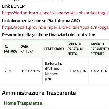
Link BDNCP:
https://dati.anticorruzione.it/superset/dashboard/dettagli
Link documentazione su Piattaforma A&C:
https://appalti.provincia.imperia.it/PortaleAppalti/it/pp
Resoconto della gestione finanziaria del contratto:
IMPORTO
IMPORTO
N.
DATA
BENEFICIARIO
PAGATO AL
PAGAMENTO
FATTURA
FATTURA
NETTO
RITENUTE
Barbera S.r.l.
di Villanova
23/E
19/03/2025
38.414,48 €
8.451,19 €
Mondovì
(CN)
Amministrazione Trasparente
Home Trasparenza