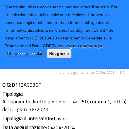
CONTATTI-URP
Provincia di
Questo sito utilizza cookie tecnici per migliorare il servizio. Per
Imperia
TRASPARENZA
l'installazione di cookie tecnici non è richiesto il preventivo
consenso degli utenti, mentre resta fermo l'obbligo di dare
Form di ricerca
l'informativa disciplinata nello specifico dagli artt. 13 e 14 del
Regolamento (UE) 2016/679 (Regolamento Generale sulla
Lavori di manutenzione straordinaria
Protezione dei Dati - GDPR).
No, voglio saperne di più
segnaletica SS.PP. zona levante -
OK, accetto i cookie
No, grazie
anno 2024
Ultimo aggiornamento: 02/04/2025 - 13:01
CIG:
B112A6936F
Tipologia:
Affidamento diretto per lavori - Art. 50, comma 1, lett. a)
del D.Lgs. n. 36/2023
Tipologia di intervento:
Lavori
Data aggiudicazione:
04/04/2024