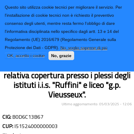
CONTATTI-URP
Provincia di
Questo sito utilizza cookie tecnici per migliorare il servizio. Per
Imperia
TRASPARENZA
l'installazione di cookie tecnici non è richiesto il preventivo
consenso degli utenti, mentre resta fermo l'obbligo di dare
Form di ricerca
l'informativa disciplinata nello specifico dagli artt. 13 e 14 del
Regolamento (UE) 2016/679 (Regolamento Generale sulla
Lavori di adeguamento ai fini
Protezione dei Dati - GDPR).
No, voglio saperne di più
antincendio per l'agibilità dell'aula
OK, accetto i cookie
No, grazie
magna e impermeabilizzazione della
relativa copertura presso i plessi degli
istituti i.i.s. "Ruffini" e liceo "g.p.
Vieusseux".
Ultimo aggiornamento: 05/03/2025 - 12:06
CIG:
B0D6C13B67
CUP:
I51524000000003