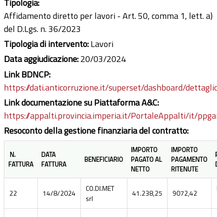
Tipologia:
Affidamento diretto per lavori - Art. 50, comma 1, lett. a)
del D.Lgs. n. 36/2023
Tipologia di intervento:
Lavori
Data aggiudicazione:
20/03/2024
Link BDNCP:
https://dati.anticorruzione.it/superset/dashboard/dettagli
Link documentazione su Piattaforma A&C:
https://appalti.provincia.imperia.it/PortaleAppalti/it/ppg
Resoconto della gestione finanziaria del contratto:
IMPORTO
IMPORTO
N.
DATA
BENEFICIARIO
PAGATO AL
PAGAMENTO
FATTURA
FATTURA
NETTO
RITENUTE
CO.DI.MET
22
14/8/2024
41.238,25
9072,42
srl