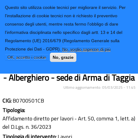
CONTATTI-URP
Provincia di
Questo sito utilizza cookie tecnici per migliorare il servizio. Per
Imperia
TRASPARENZA
l'installazione di cookie tecnici non è richiesto il preventivo
consenso degli utenti, mentre resta fermo l'obbligo di dare
Form di ricerca
l'informativa disciplinata nello specifico dagli artt. 13 e 14 del
Regolamento (UE) 2016/679 (Regolamento Generale sulla
Lavori di manutenzione ordinaria per
Protezione dei Dati - GDPR).
No, voglio saperne di più
smaltimento acque bianche dal piano
OK, accetto i cookie
No, grazie
interrato sede dell'Istituto "E. Ruffini"
- Alberghiero - sede di Arma di Taggia
Ultimo aggiornamento: 05/03/2025 - 11:45
CIG:
B0700501CB
Tipologia:
Affidamento diretto per lavori - Art. 50, comma 1, lett. a)
del D.Lgs. n. 36/2023
Tipologia di intervento:
Lavori