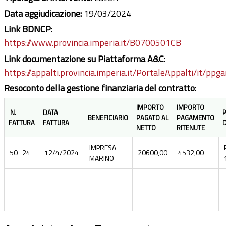
Data aggiudicazione:
19/03/2024
Link BDNCP:
https://www.provincia.imperia.it/B0700501CB
Link documentazione su Piattaforma A&C:
https://appalti.provincia.imperia.it/PortaleAppalti/it/ppg
Resoconto della gestione finanziaria del contratto:
IMPORTO
IMPORTO
N.
DATA
BENEFICIARIO
PAGATO AL
PAGAMENTO
FATTURA
FATTURA
D
NETTO
RITENUTE
IMPRESA
50_24
12/4/2024
20600,00
4532,00
MARINO