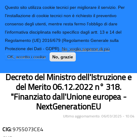
CONTATTI-URP
Provincia di
Questo sito utilizza cookie tecnici per migliorare il servizio. Per
Imperia
TRASPARENZA
l'installazione di cookie tecnici non è richiesto il preventivo
consenso degli utenti, mentre resta fermo l'obbligo di dare
Form di ricerca
l'informativa disciplinata nello specifico dagli artt. 13 e 14 del
Regolamento (UE) 2016/679 (Regolamento Generale sulla
Lavori di adeguamento sismico
Protezione dei Dati - GDPR).
No, voglio saperne di più
dell'immobile sede dell'Istituto "I.T.I.S.
OK, accetto i cookie
No, grazie
G.Galilei" Via S.Lucia di Imperia.
Decreto del Ministro dell'Istruzione e
del Merito 06.12.2022 n° 318.
"Finanziato dall'Unione europea -
NextGenerationEU
Ultimo aggiornamento: 06/03/2025 - 10:04
CIG:
9755073CE4