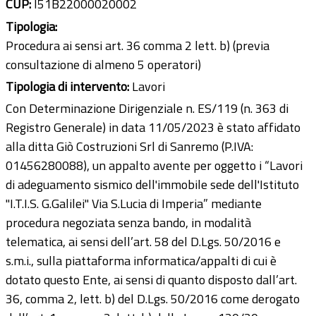
CUP:
I51B22000020002
Tipologia:
Procedura ai sensi art. 36 comma 2 lett. b) (previa
consultazione di almeno 5 operatori)
Tipologia di intervento:
Lavori
Con Determinazione Dirigenziale n. ES/119 (n. 363 di
Registro Generale) in data 11/05/2023 è stato affidato
alla ditta Giò Costruzioni Srl di Sanremo (P.IVA:
01456280088), un appalto avente per oggetto i “Lavori
di adeguamento sismico dell'immobile sede dell'Istituto
"I.T.I.S. G.Galilei" Via S.Lucia di Imperia” mediante
procedura negoziata senza bando, in modalità
telematica, ai sensi dell’art. 58 del D.Lgs. 50/2016 e
s.m.i., sulla piattaforma informatica/appalti di cui è
dotato questo Ente, ai sensi di quanto disposto dall’art.
36, comma 2, lett. b) del D.Lgs. 50/2016 come derogato