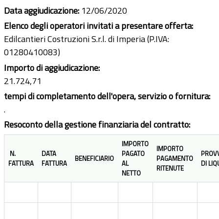
Data aggiudicazione:
12/06/2020
Elenco degli operatori invitati a presentare offerta:
Edilcantieri Costruzioni S.r.l. di Imperia (P.IVA:
01280410083)
Importo di aggiudicazione:
21.724,71
tempi di completamento dell'opera, servizio o fornitura:
.
Resoconto della gestione finanziaria del contratto:
IMPORTO
IMPORTO
N.
DATA
PAGATO
PROV
BENEFICIARIO
PAGAMENTO
FATTURA
FATTURA
AL
DI LI
RITENUTE
NETTO