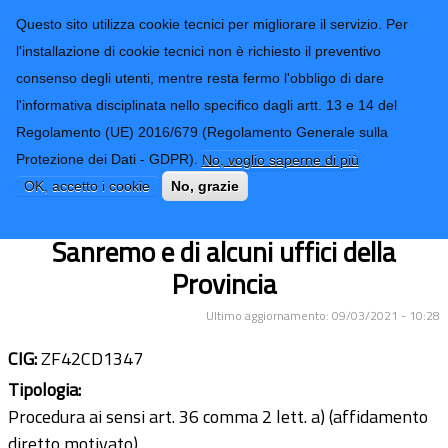
CONTATTI-URP
Provincia di
Questo sito utilizza cookie tecnici per migliorare il servizio. Per
Imperia
TRASPARENZA
l'installazione di cookie tecnici non è richiesto il preventivo
consenso degli utenti, mentre resta fermo l'obbligo di dare
Form di ricerca
l'informativa disciplinata nello specifico dagli artt. 13 e 14 del
Regolamento (UE) 2016/679 (Regolamento Generale sulla
Lavori per la messa in sicurezza di
Protezione dei Dati - GDPR).
No, voglio saperne di più
soffitti al piano terzo presso la sede
OK, accetto i cookie
No, grazie
scolastica del Liceo "G.D. Cassini" di
Sanremo e di alcuni uffici della
Provincia
Ultimo aggiornamento: 09/03/2021 - 10:28
CIG:
ZF42CD1347
Tipologia:
Procedura ai sensi art. 36 comma 2 lett. a) (affidamento
diretto motivato)