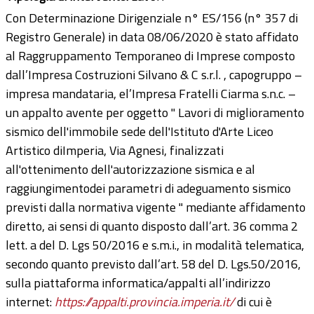
Con Determinazione Dirigenziale n° ES/156 (n° 357 di
Registro Generale) in data 08/06/2020 è stato affidato
al Raggruppamento Temporaneo di Imprese composto
dall’Impresa Costruzioni Silvano & C s.r.l. , capogruppo –
impresa mandataria, el’Impresa Fratelli Ciarma s.n.c. –
un appalto avente per oggetto " Lavori di miglioramento
sismico dell'immobile sede dell'Istituto d'Arte Liceo
Artistico diImperia, Via Agnesi, finalizzati
all'ottenimento dell'autorizzazione sismica e al
raggiungimentodei parametri di adeguamento sismico
previsti dalla normativa vigente " mediante affidamento
diretto, ai sensi di quanto disposto dall’art. 36 comma 2
lett. a del D. Lgs 50/2016 e s.m.i., in modalità telematica,
secondo quanto previsto dall’art. 58 del D. Lgs.50/2016,
sulla piattaforma informatica/appalti all’indirizzo
internet:
https://appalti.provincia.imperia.it/
di cui è