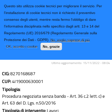
CONTATTI-URP
Provincia di
Questo sito utilizza cookie tecnici per migliorare il servizio. Per
Imperia
TRASPARENZA
l'installazione di cookie tecnici non è richiesto il preventivo
consenso degli utenti, mentre resta fermo l'obbligo di dare
Form di ricerca
l'informativa disciplinata nello specifico dagli artt. 13 e 14 del
Regolamento (UE) 2016/679 (Regolamento Generale sulla
Lavori di miglioramento sismico
Protezione dei Dati - GDPR).
No, voglio saperne di più
dell'immobile sede dell'Istituto d'Arte
OK, accetto i cookie
No, grazie
Liceo Artistico diImperia, Via Agnesi
Ultimo aggiornamento: 15/11/2022 - 08:04
CIG:
8270168687
CUP:
4I19000630001
Tipologia:
Procedura negoziata senza bando - Art. 36 c.2 lett. c) e
Art. 63 del D. Lgs. n.50/2016
Tipologia di intervento:
Lavori