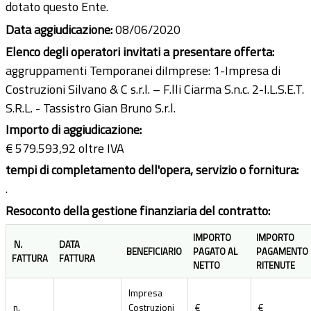
dotato questo Ente.
Data aggiudicazione:
08/06/2020
Elenco degli operatori invitati a presentare offerta:
aggruppamenti Temporanei diImprese: 1-Impresa di
Costruzioni Silvano & C s.r.l. – F.lli Ciarma S.n.c. 2-I.L.S.E.T.
S.R.L. - Tassistro Gian Bruno S.r.l.
Importo di aggiudicazione:
€ 579.593,92 oltre IVA
tempi di completamento dell'opera, servizio o fornitura:
.
Resoconto della gestione finanziaria del contratto:
IMPORTO
IMPORTO
N.
DATA
BENEFICIARIO
PAGATO AL
PAGAMENTO
FATTURA
FATTURA
NETTO
RITENUTE
Impresa
n.
Costruzioni
€
€