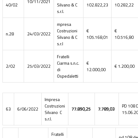
10/11/2021
40/02
Silvano & C
102.822,23
10.282,22
s.r.l.
mpresa
Costruzioni
€
€
n.28
24/03/2022
Silvano & C
105.168,01
10.516,80
s.r.l
Fratelli
Ciarma s.n.c.
€
2/02
25/03/2022
€ 1.200,00
di
12.000,00
Ospedaletti
Impresa
Costruzioni
PD 108 
63
6/06/2022
77.890,25
7.789,03
Silvano C
15.06.2
s.r.l.
Fratelli
pd 108 de