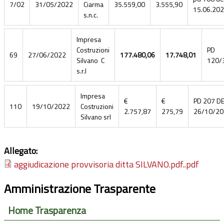
7/02
31/05/2022
Ciarma
35.559,00
3.555,90
15.06.20
s.n.c.
Impresa
Costruzioni
PD
69
27/06/2022
177.480,06
17.748,01
Silvano C
120/
s.r.l
Impresa
€
€
PD 207 D
110
19/10/2022
Costruzioni
2.757,87
275,79
26/10/20
Silvano srl
Allegato:
aggiudicazione provvisoria ditta SILVANO.pdf..pdf
Amministrazione Trasparente
Home Trasparenza