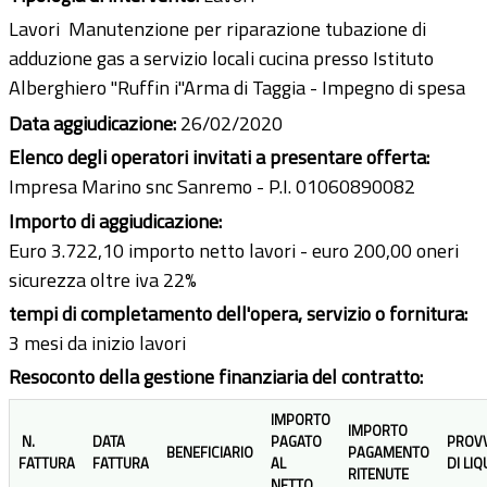
Lavori Manutenzione per riparazione tubazione di
adduzione gas a servizio locali cucina presso Istituto
Alberghiero "Ruffin i"Arma di Taggia - Impegno di spesa
Data aggiudicazione:
26/02/2020
Elenco degli operatori invitati a presentare offerta:
Impresa Marino snc Sanremo - P.I. 01060890082
Importo di aggiudicazione:
Euro 3.722,10 importo netto lavori - euro 200,00 oneri
sicurezza oltre iva 22%
tempi di completamento dell'opera, servizio o fornitura:
3 mesi da inizio lavori
Resoconto della gestione finanziaria del contratto:
IMPORTO
IMPORTO
N.
DATA
PAGATO
PROV
BENEFICIARIO
PAGAMENTO
FATTURA
FATTURA
AL
DI LI
RITENUTE
NETTO