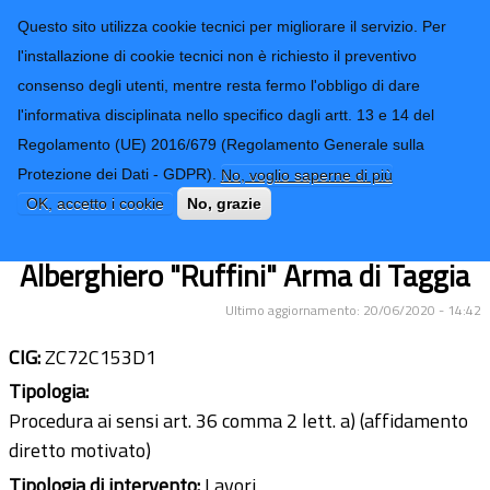
CONTATTI-URP
Provincia di
Questo sito utilizza cookie tecnici per migliorare il servizio. Per
Imperia
TRASPARENZA
l'installazione di cookie tecnici non è richiesto il preventivo
consenso degli utenti, mentre resta fermo l'obbligo di dare
Form di ricerca
l'informativa disciplinata nello specifico dagli artt. 13 e 14 del
Regolamento (UE) 2016/679 (Regolamento Generale sulla
Lavori manutenzione per riparazione
Protezione dei Dati - GDPR).
No, voglio saperne di più
tubazione di adduzione gas a servizio
OK, accetto i cookie
No, grazie
dei locali cucina presso Istituto
Alberghiero "Ruffini" Arma di Taggia
Ultimo aggiornamento: 20/06/2020 - 14:42
CIG:
ZC72C153D1
Tipologia:
Procedura ai sensi art. 36 comma 2 lett. a) (affidamento
diretto motivato)
Tipologia di intervento:
Lavori