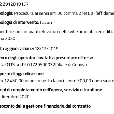
G:
Z912B19157
pologia:
Procedura ai sensi art. 36 comma 2 lett. a) (affidam
pologia di intervento:
Lavori
utenzione impianti elevatori nelle ville, immobili ed edifici 
no 2020
ta aggiudicazione:
18/12/2019
enco degli operatori invitati a presentare offerta:
tta OTIS srl P.I.01729590032Filiale di Genova
porto di aggiudicazione:
ro 12.450,00 importo netto lavori - euro 500,00 oneri sicur
mpi di completamento dell'opera, servizio o fornitura:
 dicembre 2020
soconto della gestione finanziaria del contratto: