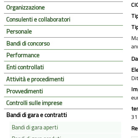
CI
Organizzazione
Ti
Consulenti e collaboratori
Ti
Personale
Man
Bandi di concorso
an
Performance
Da
Enti controllati
El
Di
Attività e procedimenti
Im
Provvedimenti
eu
Controlli sulle imprese
te
Bandi di gara e contratti
31
Bandi di gara aperti
Re