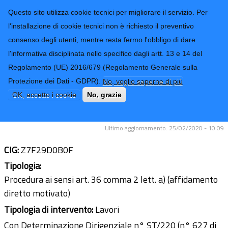
CONTATTI-URP
Provincia di
Questo sito utilizza cookie tecnici per migliorare il servizio. Per
Imperia
TRASPARENZA
l'installazione di cookie tecnici non è richiesto il preventivo
consenso degli utenti, mentre resta fermo l'obbligo di dare
Form di ricerca
l'informativa disciplinata nello specifico dagli artt. 13 e 14 del
Regolamento (UE) 2016/679 (Regolamento Generale sulla
Lavori di manutenzione e sgombero
Protezione dei Dati - GDPR).
No, voglio saperne di più
neve delle SS.PP. della Valle Nervia,
OK, accetto i cookie
No, grazie
Valle Crosia e Roja per l’anno 2019
Ultimo aggiornamento: 25/02/2020 - 10:09
CIG:
Z7F29D0B0F
Tipologia:
Procedura ai sensi art. 36 comma 2 lett. a) (affidamento
diretto motivato)
Tipologia di intervento:
Lavori
Con Determinazione Dirigenziale n° ST/220 (n° 627 di