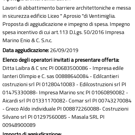
Lavori di abbattimento barriere architettoniche e messa
in sicurezza edificio Liceo " Aprosio "di Ventimiglia.
Proposta di aggiudicazione e impegno di spesa. Impegno
spesa incentivo di cui art.113 D.Lgs. 50/2016 Impresa
Marino Enio & C. S.n.c.
Data aggiudicazione:
26/09/2019
Elenco degli operatori invitati a presentare offerta:
Ditta Laibra & C snc PI 00683500086 - Impresa edile
lanteri Olimpio e C. sas 00888640084 - Edilcantieri
costruzioni srl PI 01280410083 - Edilcostruzioni srl PI
01475330088- Impresa Marino snc PI 01060890082 -
Aicardi srl PI 01331170082- Comar srl PI 00743270084
- Greco Aldo individuale PI 008872260088- Costruzioni
Silvano srl PI 01297560085 - Masala SRL PI
00948900089
Importo di aggiudicazione: