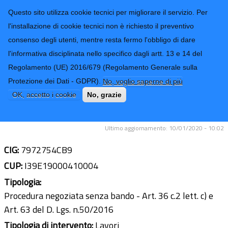
CONTATTI-URP
Provincia di
Questo sito utilizza cookie tecnici per migliorare il servizio. Per
Imperia
TRASPARENZA
l'installazione di cookie tecnici non è richiesto il preventivo
consenso degli utenti, mentre resta fermo l'obbligo di dare
Form di ricerca
l'informativa disciplinata nello specifico dagli artt. 13 e 14 del
Regolamento (UE) 2016/679 (Regolamento Generale sulla
Lavori di abbattimento barriere
Protezione dei Dati - GDPR).
No, voglio saperne di più
architettoniche e messa in sicurezza
OK, accetto i cookie
No, grazie
edificio Liceo " Aprosio "
Ultimo aggiornamento: 10/01/2020 - 10:02
CIG:
7972754CB9
CUP:
I39E19000410004
Tipologia:
Procedura negoziata senza bando - Art. 36 c.2 lett. c) e
Art. 63 del D. Lgs. n.50/2016
Tipologia di intervento:
Lavori