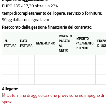
EURO 135.437,20 oltre iva 22%
tempi di completamento dell'opera, servizio o fornitura:
90 gg dalla consegna lavori
Resoconto della gestione finanziaria del contratto:
IMPORTO
IMPORTO
N.
DATA
PAGATO
PROV
BENEFICIARIO
PAGAMENTO
FATTURA
FATTURA
AL
DI LI
RITENUTE
NETTO
Allegato:
Determina di aggiudicazione provvisoria ed impegno di
spesa