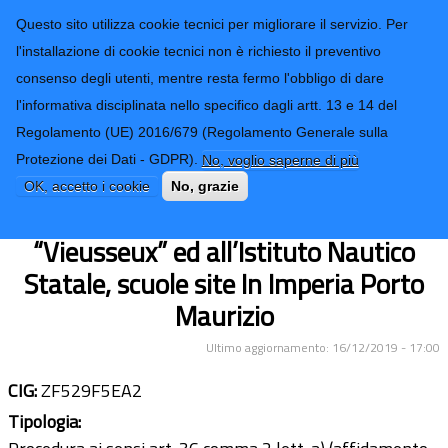
CONTATTI-URP
Provincia di
Questo sito utilizza cookie tecnici per migliorare il servizio. Per
Imperia
TRASPARENZA
l'installazione di cookie tecnici non è richiesto il preventivo
consenso degli utenti, mentre resta fermo l'obbligo di dare
Form di ricerca
l'informativa disciplinata nello specifico dagli artt. 13 e 14 del
Regolamento (UE) 2016/679 (Regolamento Generale sulla
Lavori di fornitura e sostituzione di
Protezione dei Dati - GDPR).
No, voglio saperne di più
plafoniere a soffitto, da eseguirsi
OK, accetto i cookie
No, grazie
all’Istituto Tecnico “Ruffini”, al liceo
“Vieusseux” ed all’Istituto Nautico
Statale, scuole site In Imperia Porto
Maurizio
Ultimo aggiornamento: 16/12/2019 - 17:00
CIG:
ZF529F5EA2
Tipologia: