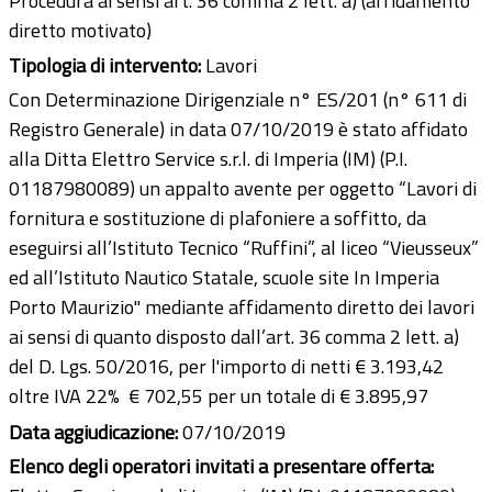
Procedura ai sensi art. 36 comma 2 lett. a) (affidamento
diretto motivato)
Tipologia di intervento:
Lavori
Con Determinazione Dirigenziale n° ES/201 (n° 611 di
Registro Generale) in data 07/10/2019 è stato affidato
alla Ditta Elettro Service s.r.l. di Imperia (IM) (P.I.
01187980089) un appalto avente per oggetto “Lavori di
fornitura e sostituzione di plafoniere a soffitto, da
eseguirsi all’Istituto Tecnico “Ruffini”, al liceo “Vieusseux”
ed all’Istituto Nautico Statale, scuole site In Imperia
Porto Maurizio" mediante affidamento diretto dei lavori
ai sensi di quanto disposto dall’art. 36 comma 2 lett. a)
del D. Lgs. 50/2016, per l'importo di netti € 3.193,42
oltre IVA 22% € 702,55 per un totale di € 3.895,97
Data aggiudicazione:
07/10/2019
Elenco degli operatori invitati a presentare offerta: