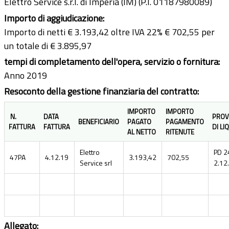
Elettro Service s.r.l. di Imperia (IM) (P.I. 01187980089)
Importo di aggiudicazione:
Importo di netti € 3.193,42 oltre IVA 22% € 702,55 per
un totale di € 3.895,97
tempi di completamento dell'opera, servizio o fornitura:
Anno 2019
Resoconto della gestione finanziaria del contratto:
IMPORTO
IMPORTO
N.
DATA
PROV
BENEFICIARIO
PAGATO
PAGAMENTO
FATTURA
FATTURA
DI LI
AL NETTO
RITENUTE
Elettro
PD 2
47PA
4.12.19
3.193,42
702,55
Service srl
2.12
Allegato: