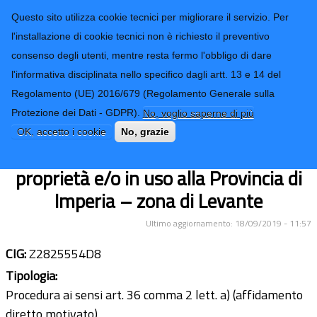
CONTATTI-URP
Provincia di
Questo sito utilizza cookie tecnici per migliorare il servizio. Per
Imperia
TRASPARENZA
l'installazione di cookie tecnici non è richiesto il preventivo
consenso degli utenti, mentre resta fermo l'obbligo di dare
Form di ricerca
l'informativa disciplinata nello specifico dagli artt. 13 e 14 del
Regolamento (UE) 2016/679 (Regolamento Generale sulla
Lavori di manutenzione ordinaria –
Protezione dei Dati - GDPR).
No, voglio saperne di più
opere da falegname – presso gli
OK, accetto i cookie
No, grazie
edifici scolastici e gli immobili di
proprietà e/o in uso alla Provincia di
Imperia – zona di Levante
Ultimo aggiornamento: 18/09/2019 - 11:57
CIG:
Z2825554D8
Tipologia:
Procedura ai sensi art. 36 comma 2 lett. a) (affidamento
diretto motivato)