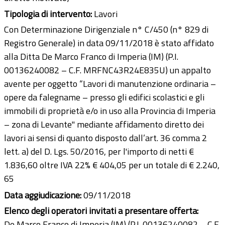
Tipologia di intervento:
Lavori
Con Determinazione Dirigenziale n° C/450 (n° 829 di
Registro Generale) in data 09/11/2018 è stato affidato
alla Ditta De Marco Franco di Imperia (IM) (P.I.
00136240082 – C.F. MRFNC43R24E835U) un appalto
avente per oggetto “Lavori di manutenzione ordinaria –
opere da falegname – presso gli edifici scolastici e gli
immobili di proprietà e/o in uso alla Provincia di Imperia
– zona di Levante" mediante affidamento diretto dei
lavori ai sensi di quanto disposto dall’art. 36 comma 2
lett. a) del D. Lgs. 50/2016, per l'importo di netti €
1.836,60 oltre IVA 22% € 404,05 per un totale di € 2.240,
65
Data aggiudicazione:
09/11/2018
Elenco degli operatori invitati a presentare offerta:
De Marco Franco di Imperia (IM) (P.I. 00136240082 – C.F.