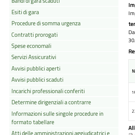
Bandi di gara scaduti
Im
Esiti di gara
Im
Procedure di somma urgenza
te
Dat
Contratti prorogati
30
Spese economali
Re
Servizi Assicurativi
Avvisi pubblici aperti
N
Avvisi pubblici scaduti
Incarichi professionali conferiti
1
Determine dirigenziali a contrarre
2
Informazioni sulle singole procedure in
formato tabellare
Al
Atti delle amministrazioni aggiudicatrici e