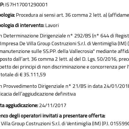
P:
I57H17001290001
pologia:
Procedura ai sensi art. 36 comma 2 lett. a) (affidam
pologia di intervento:
Lavori
n Determinazione Dirigenziale n° 292/BS (n° 644 di Regist
l'Impresa De Villa Group Costruzioni S.r.l. di Ventimiglia (I
manutenzione sulle SS.PP. della Vallecrosia" mediante affidam
sposto dall’art. 36 comma 2 lett. a) del D. Lgs. 50/2016, pre
spetto dei principi di non discriminazione e concorrenza per 
 totale di € 35.111,59
n Provvedimento Dirigenziale n° 21/BS in data 24/01/2018 è
icacia dell’aggiudicazione definitiva
ta aggiudicazione:
24/11/2017
enco degli operatori invitati a presentare offerta:
Villa Group Costruzioni S.r.l. di Ventimiglia (IM) (P.I. 01559