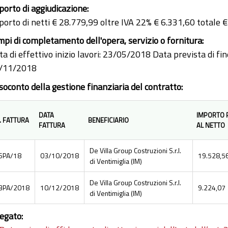
porto di aggiudicazione:
porto di netti € 28.779,99 oltre IVA 22% € 6.331,60 totale 
mpi di completamento dell'opera, servizio o fornitura:
a di effettivo inizio lavori: 23/05/2018 Data prevista di fin
/11/2018
soconto della gestione finanziaria del contratto:
DATA
IMPORTO 
. FATTURA
BENEFICIARIO
FATTURA
AL NETTO
De Villa Group Costruzioni S.r.l.
6PA/18
03/10/2018
19.528,5
di Ventimiglia (IM)
De Villa Group Costruzioni S.r.l.
3PA/2018
10/12/2018
9.224,07
di Ventimiglia (IM)
legato: