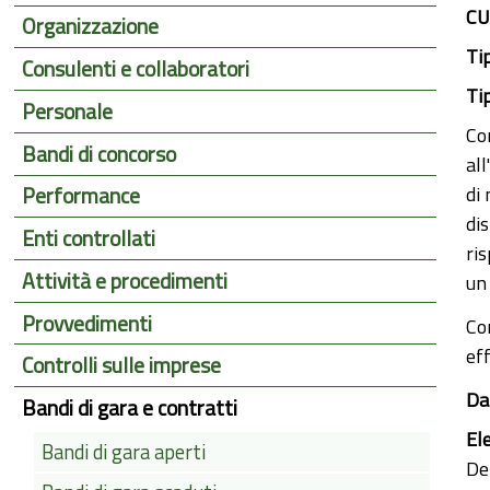
CU
Organizzazione
Ti
Consulenti e collaboratori
Ti
Personale
Co
Bandi di concorso
al
di 
Performance
di
Enti controllati
ri
Attività e procedimenti
un
Provvedimenti
Co
eff
Controlli sulle imprese
Da
Bandi di gara e contratti
El
Bandi di gara aperti
De 