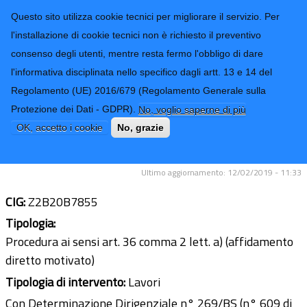
CONTATTI-URP
Provincia di
Questo sito utilizza cookie tecnici per migliorare il servizio. Per
Imperia
TRASPARENZA
l'installazione di cookie tecnici non è richiesto il preventivo
consenso degli utenti, mentre resta fermo l'obbligo di dare
Form di ricerca
l'informativa disciplinata nello specifico dagli artt. 13 e 14 del
Regolamento (UE) 2016/679 (Regolamento Generale sulla
Lavori di manutenzione e sgombero
Protezione dei Dati - GDPR).
No, voglio saperne di più
neve sulle SS.PP. dell'Alta Valle
OK, accetto i cookie
No, grazie
Argentina anno 2018
Ultimo aggiornamento: 12/02/2019 - 11:33
CIG:
Z2B20B7855
Tipologia:
Procedura ai sensi art. 36 comma 2 lett. a) (affidamento
diretto motivato)
Tipologia di intervento:
Lavori
Con Determinazione Dirigenziale n° 269/BS (n° 609 di