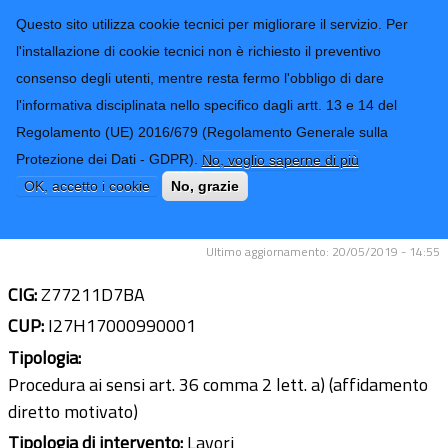
CONTATTI-URP
Provincia di
Questo sito utilizza cookie tecnici per migliorare il servizio. Per
Imperia
TRASPARENZA
l'installazione di cookie tecnici non è richiesto il preventivo
consenso degli utenti, mentre resta fermo l'obbligo di dare
Form di ricerca
l'informativa disciplinata nello specifico dagli artt. 13 e 14 del
Regolamento (UE) 2016/679 (Regolamento Generale sulla
Lavori di manutenzione straordinaria
Protezione dei Dati - GDPR).
No, voglio saperne di più
sui ponti della rete stradale
OK, accetto i cookie
No, grazie
provinciale
Ultimo aggiornamento: 20/05/2019 - 14:55
CIG:
Z77211D7BA
CUP:
I27H17000990001
Tipologia:
Procedura ai sensi art. 36 comma 2 lett. a) (affidamento
diretto motivato)
Tipologia di intervento:
Lavori