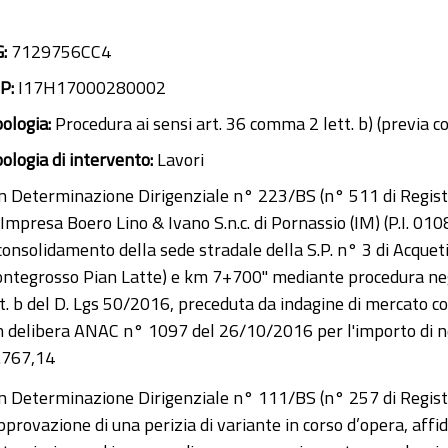
G:
7129756CC4
P:
I17H17000280002
pologia:
Procedura ai sensi art. 36 comma 2 lett. b) (previa 
pologia di intervento:
Lavori
n Determinazione Dirigenziale n° 223/BS (n° 511 di Regist
l'Impresa Boero Lino & Ivano S.n.c. di Pornassio (IM) (P.I. 
 consolidamento della sede stradale della S.P. n° 3 di Acque
ntegrosso Pian Latte) e km 7+700" mediante procedura negoz
tt. b del D. Lgs 50/2016, preceduta da indagine di mercato c
n delibera ANAC n° 1097 del 26/10/2016 per l'importo di ne
.767,14
n Determinazione Dirigenziale n° 111/BS (n° 257 di Regist
approvazione di una perizia di variante in corso d’opera, aff