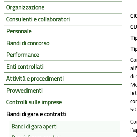
Organizzazione
CI
Consulenti e collaboratori
CU
Personale
Ti
Bandi di concorso
Ti
Performance
Co
Enti controllati
al
di
Attività e procedimenti
Mo
Provvedimenti
le
co
Controlli sulle imprese
50
Bandi di gara e contratti
Co
Bandi di gara aperti
l’