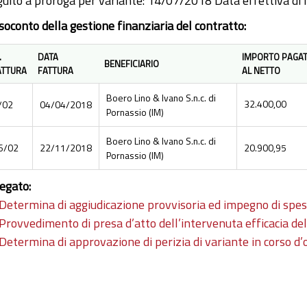
guito a proroga per variante: 14/07/2018 Data effettiva di 
soconto della gestione finanziaria del contratto:
.
DATA
IMPORTO PAGA
BENEFICIARIO
ATTURA
FATTURA
AL NETTO
Boero Lino & Ivano S.n.c. di
32.400,00
/02
04/04/2018
Pornassio (IM)
Boero Lino & Ivano S.n.c. di
6/02
22/11/2018
20.900,95
Pornassio (IM)
legato:
Determina di aggiudicazione provvisoria ed impegno di spe
Provvedimento di presa d’atto dell’intervenuta efficacia del
Determina di approvazione di perizia di variante in corso d