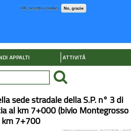
OK, accetto i cookie
No, grazie
P
AMMINISTRAZIONE TRASPARENTE
NDI APPALTI
ATTIVITÀ
la sede stradale della S.P. n° 3 di
ia al km 7+000 (bivio Montegrosso
 e km 7+700
Ultimo aggiornamento: 10/12/2018 - 16:02