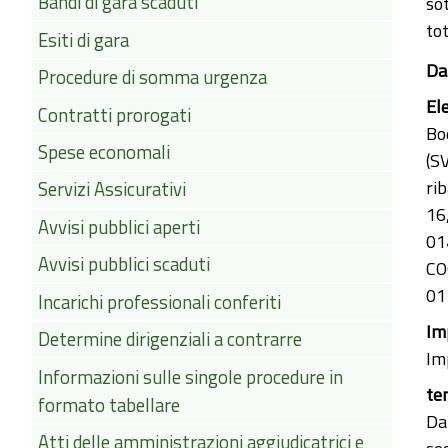
Bandi di gara scaduti
so
to
Esiti di gara
Da
Procedure di somma urgenza
El
Contratti prorogati
Boe
Spese economali
(S
ri
Servizi Assicurativi
16,
Avvisi pubblici aperti
01
Avvisi pubblici scaduti
COG
01
Incarichi professionali conferiti
Im
Determine dirigenziali a contrarre
Im
Informazioni sulle singole procedure in
te
formato tabellare
Dat
Atti delle amministrazioni aggiudicatrici e