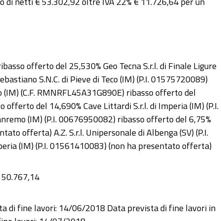
 di netti € 53.302,92 oltre IVA 22% € 11.726,64 per un
ibasso offerto del 25,530% Geo Tecna S.r.l. di Finale Ligure
bastiano S.N.C. di Pieve di Teco (IM) (P.I. 01575720089)
co (IM) (C.F. RMNRFL45A31G890E) ribasso offerto del
offerto del 14,690% Cave Littardi S.r.l. di Imperia (IM) (P.I.
anremo (IM) (P.I. 00676950082) ribasso offerto del 6,75%
ato offerta) A.Z. S.r.l. Unipersonale di Albenga (SV) (P.I.
peria (IM) (P.I. 01561410083) (non ha presentato offerta)
€ 50.767,14
ta di fine lavori: 14/06/2018 Data prevista di fine lavori in