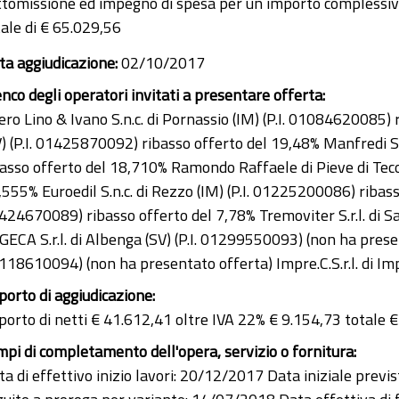
ttomissione ed impegno di spesa per un importo complessivo
tale di € 65.029,56
ta aggiudicazione:
02/10/2017
enco degli operatori invitati a presentare offerta:
ro Lino & Ivano S.n.c. di Pornassio (IM) (P.I. 01084620085) r
V) (P.I. 01425870092) ribasso offerto del 19,48% Manfredi Se
basso offerto del 18,710% Ramondo Raffaele di Pieve di Te
555% Euroedil S.n.c. di Rezzo (IM) (P.I. 01225200086) ribasso 
424670089) ribasso offerto del 7,78% Tremoviter S.r.l. di S
ECA S.r.l. di Albenga (SV) (P.I. 01299550093) (non ha present
118610094) (non ha presentato offerta) Impre.C.S.r.l. di Im
porto di aggiudicazione:
porto di netti € 41.612,41 oltre IVA 22% € 9.154,73 totale 
mpi di completamento dell'opera, servizio o fornitura:
a di effettivo inizio lavori: 20/12/2017 Data iniziale previs