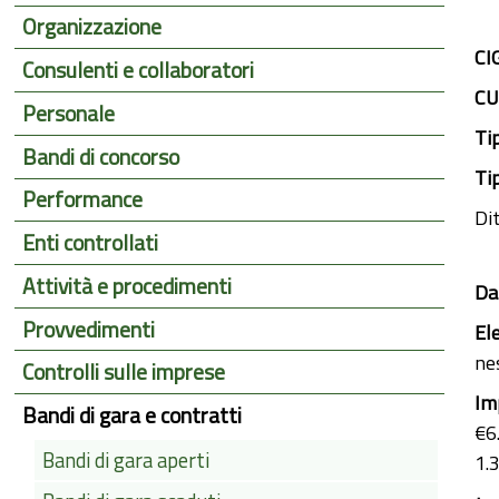
Organizzazione
CI
Consulenti e collaboratori
CU
Personale
Ti
Bandi di concorso
Ti
Performance
Di
Enti controllati
Attività e procedimenti
Da
Provvedimenti
El
ne
Controlli sulle imprese
Im
Bandi di gara e contratti
€6.
Bandi di gara aperti
1.3