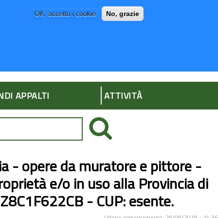
OK, accetto i cookie
No, grazie
P
AMMINISTRAZIONE TRASPARENTE
NDI APPALTI
ATTIVITÀ
ia - opere da muratore e pittore -
proprietà e/o in uso alla Provincia di
G: Z8C1F622CB - CUP: esente.
Ultimo aggiornamento: 29/08/2018 - 14:36