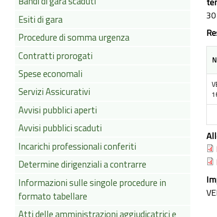
Bandi di gara scaduti
te
30
Esiti di gara
Re
Procedure di somma urgenza
Contratti prorogati
N
Spese economali
V
Servizi Assicurativi
1
Avvisi pubblici aperti
Avvisi pubblici scaduti
Al
Incarichi professionali conferiti
Determine dirigenziali a contrarre
Im
Informazioni sulle singole procedure in
VE
formato tabellare
Atti delle amministrazioni aggiudicatrici e