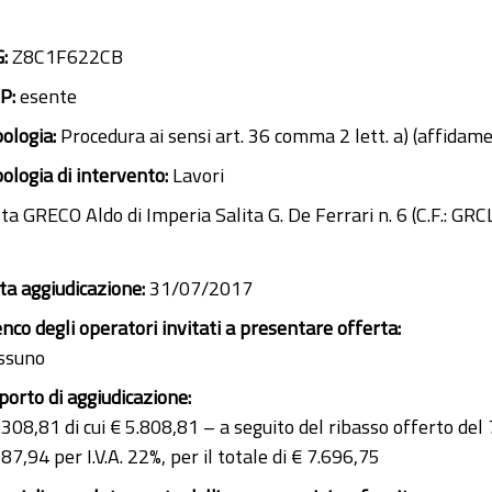
G:
Z8C1F622CB
P:
esente
pologia:
Procedura ai sensi art. 36 comma 2 lett. a) (affidam
pologia di intervento:
Lavori
tta GRECO Aldo di Imperia Salita G. De Ferrari n. 6 (C.F.:
ta aggiudicazione:
31/07/2017
enco degli operatori invitati a presentare offerta:
ssuno
porto di aggiudicazione:
308,81 di cui € 5.808,81 – a seguito del ribasso offerto del 
87,94 per I.V.A. 22%, per il totale di € 7.696,75