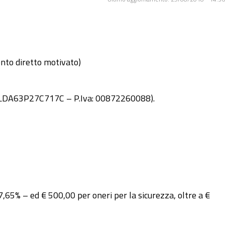
ento diretto motivato)
 GRCLDA63P27C717C – P.Iva: 00872260088).
7,65% – ed € 500,00 per oneri per la sicurezza, oltre a €