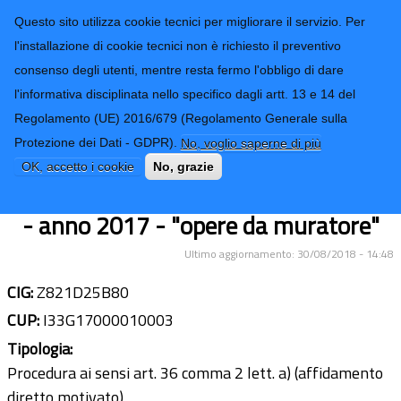
CONTATTI-URP
Provincia di
Questo sito utilizza cookie tecnici per migliorare il servizio. Per
Imperia
TRASPARENZA
l'installazione di cookie tecnici non è richiesto il preventivo
consenso degli utenti, mentre resta fermo l'obbligo di dare
Form di ricerca
l'informativa disciplinata nello specifico dagli artt. 13 e 14 del
Regolamento (UE) 2016/679 (Regolamento Generale sulla
Lavori di manutenzione ordinaria
Protezione dei Dati - GDPR).
No, voglio saperne di più
presso edifici scolastici di proprietà ed
OK, accetto i cookie
No, grazie
in uso alla Provincia - zona di levante
- anno 2017 - "opere da muratore"
Ultimo aggiornamento: 30/08/2018 - 14:48
CIG:
Z821D25B80
CUP:
I33G17000010003
Tipologia:
Procedura ai sensi art. 36 comma 2 lett. a) (affidamento
diretto motivato)