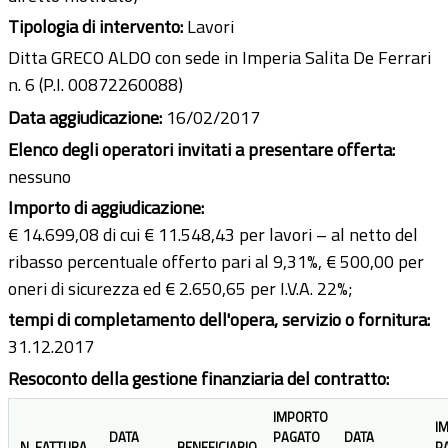
Tipologia di intervento:
Lavori
Ditta GRECO ALDO con sede in Imperia Salita De Ferrari
n. 6 (P.I. 00872260088)
Data aggiudicazione:
16/02/2017
Elenco degli operatori invitati a presentare offerta:
nessuno
Importo di aggiudicazione:
€ 14.699,08 di cui € 11.548,43 per lavori – al netto del
ribasso percentuale offerto pari al 9,31%, € 500,00 per
oneri di sicurezza ed € 2.650,65 per I.V.A. 22%;
tempi di completamento dell'opera, servizio o fornitura:
31.12.2017
Resoconto della gestione finanziaria del contratto:
IMPORTO
I
DATA
PAGATO
DATA
N. FATTURA
BENEFICIARIO
P