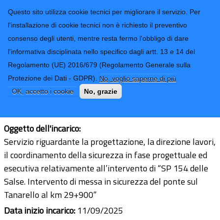
CONTATTI-URP
Provincia di
Questo sito utilizza cookie tecnici per migliorare il servizio. Per
Imperia
TRASPARENZA
l'installazione di cookie tecnici non è richiesto il preventivo
consenso degli utenti, mentre resta fermo l'obbligo di dare
Form di ricerca
l'informativa disciplinata nello specifico dagli artt. 13 e 14 del
Regolamento (UE) 2016/679 (Regolamento Generale sulla
Studio Associato Ingeoproject
Protezione dei Dati - GDPR).
No, voglio saperne di più
Ultimo aggiornamento: 17/09/2025 - 11:19
OK, accetto i cookie
No, grazie
CF/PI:
09542980017
Oggetto dell'incarico:
Servizio riguardante la progettazione, la direzione lavori,
il coordinamento della sicurezza in fase progettuale ed
esecutiva relativamente all’intervento di “SP 154 delle
Salse. Intervento di messa in sicurezza del ponte sul
Tanarello al km 29+900”
Data inizio incarico:
11/09/2025