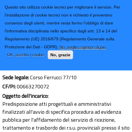
CONTATTI-URP
Provincia di
Questo sito utilizza cookie tecnici per migliorare il servizio. Per
Imperia
TRASPARENZA
l'installazione di cookie tecnici non è richiesto il preventivo
consenso degli utenti, mentre resta fermo l'obbligo di dare
Form di ricerca
l'informativa disciplinata nello specifico dagli artt. 13 e 14 del
Regolamento (UE) 2016/679 (Regolamento Generale sulla
Studio Associato di Ingegneria
Protezione dei Dati - GDPR).
No, voglio saperne di più
ZIMATEC
OK, accetto i cookie
No, grazie
Ultimo aggiornamento: 19/07/2023 - 12:39
Sede legale:
Corso Ferrucci 77/10
CF/PI:
00663270072
Oggetto dell'incarico:
Predisposizione atti progettuali e amministrativi
finalizzati all'avvio di specifica procedura ad evidenza
pubblica per l'affidamento del servizio di ricezione,
trattamento e trasbordo dei r.s.u. provinciali presso il sito