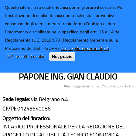
CONTATTI-URP
Provincia di
Questo sito utilizza cookie tecnici per migliorare il servizio. Per
Imperia
TRASPARENZA
l'installazione di cookie tecnici non è richiesto il preventivo
consenso degli utenti, mentre resta fermo l'obbligo di dare
Form di ricerca
l'informativa disciplinata nello specifico dagli artt. 13 e 14 del
Regolamento (UE) 2016/679 (Regolamento Generale sulla
STUDIO “ NG” DI INGEGNERIA E
Protezione dei Dati - GDPR).
No, voglio saperne di più
ARCHITETTURA ASSOCIATO DI
OK, accetto i cookie
No, grazie
TORELLO ARCH. RICCARDO E
PAPONE ING. GIAN CLAUDIO
Ultimo aggiornamento: 21/02/2025 - 12:06
Sede legale:
via Belgrano n.4
CF/PI:
01248640086
Oggetto dell'incarico:
INCARICO PROFESSIONALE PER LA REDAZIONE DEL
PROGETTO DI FATTIBILITÀ TECNICO ECONOMICA