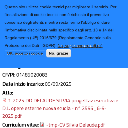
CONTATTI-URP
Provincia di
Questo sito utilizza cookie tecnici per migliorare il servizio. Per
Imperia
TRASPARENZA
l'installazione di cookie tecnici non è richiesto il preventivo
consenso degli utenti, mentre resta fermo l'obbligo di dare
Form di ricerca
l'informativa disciplinata nello specifico dagli artt. 13 e 14 del
Regolamento (UE) 2016/679 (Regolamento Generale sulla
ING SILVIA DELAUDE
Protezione dei Dati - GDPR).
No, voglio saperne di più
Ultimo aggiornamento: 10/04/2026 - 09:59
OK, accetto i cookie
No, grazie
Sede legale:
VIA DANTE ALIGHIERI 115, SANREMO
CF/PI:
01485020083
Data inizio incarico:
09/09/2025
Atto:
1. 2025 DD DELAUDE SILVIA progettaz esecutiva e
D.L. opere esterne nuova scuola - n° 2595_6-9-
2025.pdf
Curriculum vitae:
~tmp-CV Silvia Delaude.pdf