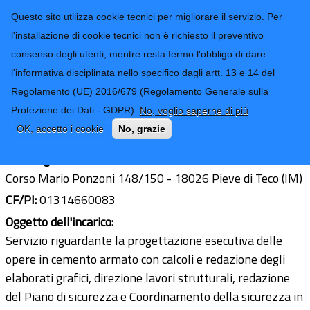
CONTATTI-URP
Provincia di
Questo sito utilizza cookie tecnici per migliorare il servizio. Per
Imperia
TRASPARENZA
l'installazione di cookie tecnici non è richiesto il preventivo
consenso degli utenti, mentre resta fermo l'obbligo di dare
Form di ricerca
l'informativa disciplinata nello specifico dagli artt. 13 e 14 del
Regolamento (UE) 2016/679 (Regolamento Generale sulla
Ing. Michele Giaccheri
Protezione dei Dati - GDPR).
No, voglio saperne di più
Ultimo aggiornamento: 03/01/2025 - 10:34
OK, accetto i cookie
No, grazie
Sede legale:
Corso Mario Ponzoni 148/150 - 18026 Pieve di Teco (IM)
CF/PI:
01314660083
Oggetto dell'incarico:
Servizio riguardante la progettazione esecutiva delle
opere in cemento armato con calcoli e redazione degli
elaborati grafici, direzione lavori strutturali, redazione
del Piano di sicurezza e Coordinamento della sicurezza in