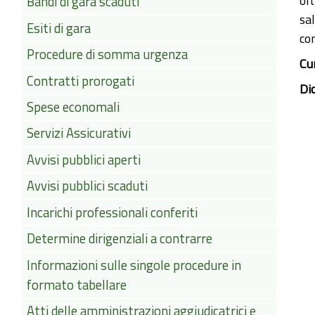
ol
Bandi di gara scaduti
sa
Esiti di gara
co
Procedure di somma urgenza
Cu
Contratti prorogati
Di
Spese economali
Servizi Assicurativi
Avvisi pubblici aperti
Avvisi pubblici scaduti
Incarichi professionali conferiti
Determine dirigenziali a contrarre
Informazioni sulle singole procedure in
formato tabellare
Atti delle amministrazioni aggiudicatrici e