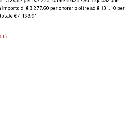
 1.124,87 per IVA 22%, totale € 6.237,93. Liquidazione
importo di € 3.277,60 per onorario oltre ad € 131,10 per
totale € 4.158,61
lità