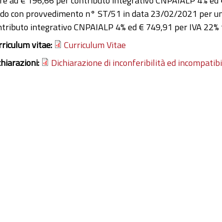
tre ad € 196,66 per contributo integrativo CNPAIALP 4% ed €
ldo con provvedimento n° ST/51 in data 23/02/2021 per un 
ntributo integrativo CNPAIALP 4% ed € 749,91 per IVA 22% 
rriculum vitae:
Curriculum Vitae
chiarazioni:
Dichiarazione di inconferibilità ed incompatibi