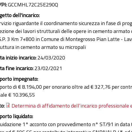
/PI:
GCCMHL72C25E290Q
etto dell'incarico:
rvizio riguardante il coordinamento sicurezza in fase di pro
ezione dei lavori strutturali delle opere in cemento armato 
 S.P. 3 Km 7+800 in Comune di Montegrosso Pian Latte - Lavori
ruttura in cemento armato su micropali
a inizio incarico:
24/03/2020
a fine incarico:
23/02/2021
porto impegnato:
porto di € 8.194,00 per onorario oltre ad € 327,76 per cont
tale € 10.396,55
to:
Determina di affidamento dell’incarico professionale 
porto liquidato:
quidazione 1° acconto con provvedimento n° ST/91 in data 