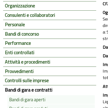
CF
Organizzazione
Ogg
Consulenti e collaboratori
Se
Personale
dir
a:
Bandi di concorso
st
Performance
Dat
Enti controllati
Dat
Attività e procedimenti
Im
Provvedimenti
Im
to
Controlli sulle imprese
At
Bandi di gara e contratti
Im
Bandi di gara aperti
Li