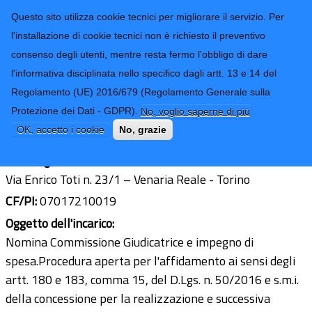
CONTATTI-URP
Provincia di
Questo sito utilizza cookie tecnici per migliorare il servizio. Per
Imperia
TRASPARENZA
l'installazione di cookie tecnici non è richiesto il preventivo
consenso degli utenti, mentre resta fermo l'obbligo di dare
Form di ricerca
l'informativa disciplinata nello specifico dagli artt. 13 e 14 del
Regolamento (UE) 2016/679 (Regolamento Generale sulla
Ing. Marco Bagetto
Protezione dei Dati - GDPR).
No, voglio saperne di più
Ultimo aggiornamento: 19/07/2023 - 14:52
OK, accetto i cookie
No, grazie
Sede legale:
Via Enrico Toti n. 23/1 – Venaria Reale - Torino
CF/PI:
07017210019
Oggetto dell'incarico:
Nomina Commissione Giudicatrice e impegno di
spesa.Procedura aperta per l'affidamento ai sensi degli
artt. 180 e 183, comma 15, del D.Lgs. n. 50/2016 e s.m.i.
della concessione per la realizzazione e successiva