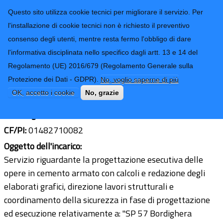
CONTATTI-URP
Provincia di
Questo sito utilizza cookie tecnici per migliorare il servizio. Per
Imperia
TRASPARENZA
l'installazione di cookie tecnici non è richiesto il preventivo
consenso degli utenti, mentre resta fermo l'obbligo di dare
Form di ricerca
l'informativa disciplinata nello specifico dagli artt. 13 e 14 del
Regolamento (UE) 2016/679 (Regolamento Generale sulla
Ing. Luca Badano
Protezione dei Dati - GDPR).
No, voglio saperne di più
Ultimo aggiornamento: 07/08/2023 - 12:42
OK, accetto i cookie
No, grazie
Sede legale:
Via Conca Verde 14 - 18019 Vallecrosia (IM)
CF/PI:
01482710082
Oggetto dell'incarico:
Servizio riguardante la progettazione esecutiva delle
opere in cemento armato con calcoli e redazione degli
elaborati grafici, direzione lavori strutturali e
coordinamento della sicurezza in fase di progettazione
ed esecuzione relativamente a: "SP 57 Bordighera