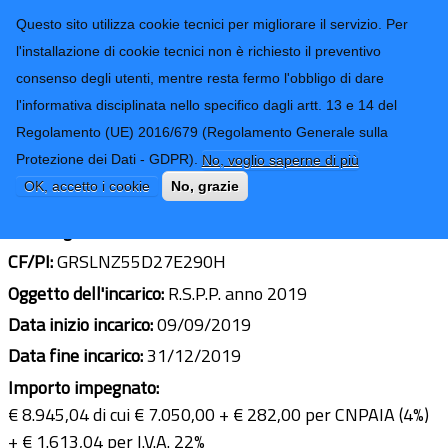
CONTATTI-URP
Provincia di
Questo sito utilizza cookie tecnici per migliorare il servizio. Per
Imperia
TRASPARENZA
l'installazione di cookie tecnici non è richiesto il preventivo
consenso degli utenti, mentre resta fermo l'obbligo di dare
Form di ricerca
l'informativa disciplinata nello specifico dagli artt. 13 e 14 del
Regolamento (UE) 2016/679 (Regolamento Generale sulla
ING. LORENZO GRASSANO
Protezione dei Dati - GDPR).
No, voglio saperne di più
Ultimo aggiornamento: 19/01/2022 - 15:39
OK, accetto i cookie
No, grazie
Sede legale:
VIA ALFIERI 15 - IMPERIA
CF/PI:
GRSLNZ55D27E290H
Oggetto dell'incarico:
R.S.P.P. anno 2019
Data inizio incarico:
09/09/2019
Data fine incarico:
31/12/2019
Importo impegnato:
€ 8.945,04 di cui € 7.050,00 + € 282,00 per CNPAIA (4%)
+ € 1.613,04 per I.V.A. 22%