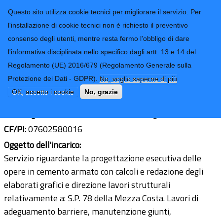
CONTATTI-URP
Provincia di
Questo sito utilizza cookie tecnici per migliorare il servizio. Per
Imperia
TRASPARENZA
l'installazione di cookie tecnici non è richiesto il preventivo
consenso degli utenti, mentre resta fermo l'obbligo di dare
Form di ricerca
l'informativa disciplinata nello specifico dagli artt. 13 e 14 del
Regolamento (UE) 2016/679 (Regolamento Generale sulla
Ing. Gianluca Novero
Protezione dei Dati - GDPR).
No, voglio saperne di più
Ultimo aggiornamento: 08/10/2024 - 07:57
OK, accetto i cookie
No, grazie
Sede legale:
Via Ferrucci 3 - 10093 Collegno (TO)
CF/PI:
07602580016
Oggetto dell'incarico:
Servizio riguardante la progettazione esecutiva delle
opere in cemento armato con calcoli e redazione degli
elaborati grafici e direzione lavori strutturali
relativamente a: S.P. 78 della Mezza Costa. Lavori di
adeguamento barriere, manutenzione giunti,