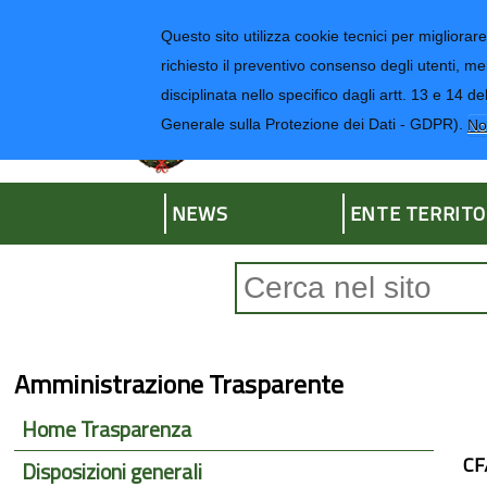
Regione Liguria
Questo sito utilizza cookie tecnici per migliorare 
richiesto il preventivo consenso degli utenti, me
disciplinata nello specifico dagli artt. 13 e 1
Provincia di Impe
Generale sulla Protezione dei Dati - GDPR).
No
NEWS
ENTE TERRITO
Form di ricerca
Amministrazione Trasparente
Home Trasparenza
CF
Disposizioni generali