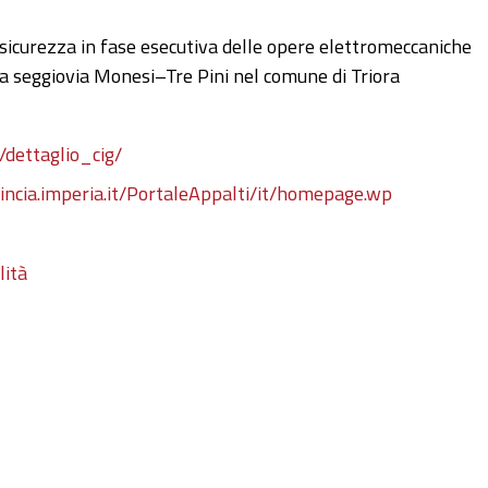
 sicurezza in fase esecutiva delle opere elettromeccaniche
lla seggiovia Monesi–Tre Pini nel comune di Triora
/dettaglio_cig/
vincia.imperia.it/PortaleAppalti/it/homepage.wp
lità