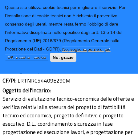
CONTATTI-URP
Provincia di
Questo sito utilizza cookie tecnici per migliorare il servizio. Per
Imperia
TRASPARENZA
l'installazione di cookie tecnici non è richiesto il preventivo
consenso degli utenti, mentre resta fermo l'obbligo di dare
Form di ricerca
l'informativa disciplinata nello specifico dagli artt. 13 e 14 del
Regolamento (UE) 2016/679 (Regolamento Generale sulla
Ing. Enrico Lauretti
Protezione dei Dati - GDPR).
No, voglio saperne di più
Ultimo aggiornamento: 31/01/2023 - 08:03
OK, accetto i cookie
No, grazie
Sede legale:
Imperia
CF/PI:
LRTNRC54A09E290M
Oggetto dell'incarico:
Servizio di valutazione tecnico-economica delle offerte e
verifica relativi alla stesura del progetto di fattibilità
tecnico ed economica, progetto definitivo e progetto
esecutivo, D.L., coordinamento sicurezza in fase
progettazione ed esecuzione lavori, e progettazione per