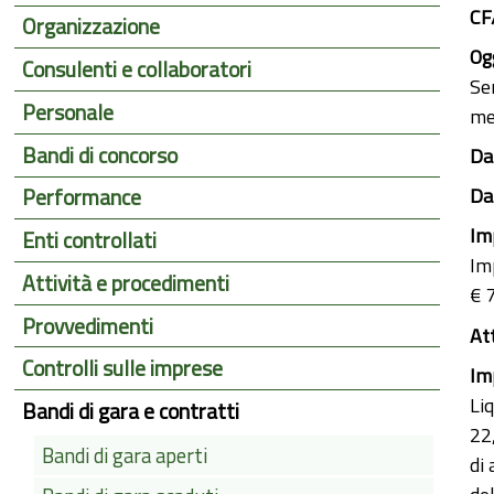
CF
Organizzazione
Ogg
Consulenti e collaboratori
Se
Personale
me
Bandi di concorso
Dat
Dat
Performance
Im
Enti controllati
Im
Attività e procedimenti
€ 
Provvedimenti
At
Controlli sulle imprese
Im
Li
Bandi di gara e contratti
22
Bandi di gara aperti
di 