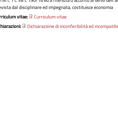
l’Art. 1 c. 58 L 190/14 ed a ritenuta d’acconto ai sensi dell’a
evista dal disciplinare ed impegnata, costituisce economia
rriculum vitae:
Curriculum vitae
chiarazioni:
Dichiarazione di inconferibilità ed incompatibi