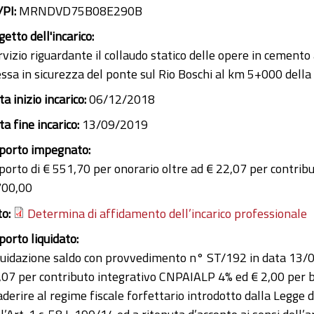
/PI:
MRNDVD75B08E290B
etto dell'incarico:
rvizio riguardante il collaudo statico delle opere in cemen
ssa in sicurezza del ponte sul Rio Boschi al km 5+000 della 
a inizio incarico:
06/12/2018
a fine incarico:
13/09/2019
porto impegnato:
porto di € 551,70 per onorario oltre ad € 22,07 per contrib
700,00
to:
Determina di affidamento dell’incarico professionale
porto liquidato:
quidazione saldo con provvedimento n° ST/192 in data 13/0
,07 per contributo integrativo CNPAIALP 4% ed € 2,00 per bol
aderire al regime fiscale forfettario introdotto dalla Legge 