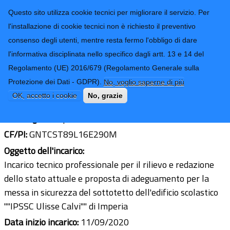
CONTATTI-URP
Provincia di
Questo sito utilizza cookie tecnici per migliorare il servizio. Per
Imperia
TRASPARENZA
l'installazione di cookie tecnici non è richiesto il preventivo
consenso degli utenti, mentre resta fermo l'obbligo di dare
Form di ricerca
l'informativa disciplinata nello specifico dagli artt. 13 e 14 del
Regolamento (UE) 2016/679 (Regolamento Generale sulla
Ing. Cristian Gentile
Protezione dei Dati - GDPR).
No, voglio saperne di più
Ultimo aggiornamento: 21/01/2021 - 11:21
OK, accetto i cookie
No, grazie
Sede legale:
Imperia
CF/PI:
GNTCST89L16E290M
Oggetto dell'incarico:
Incarico tecnico professionale per il rilievo e redazione
dello stato attuale e proposta di adeguamento per la
messa in sicurezza del sottotetto dell'edificio scolastico
""IPSSC Ulisse Calvi"" di Imperia
Data inizio incarico:
11/09/2020