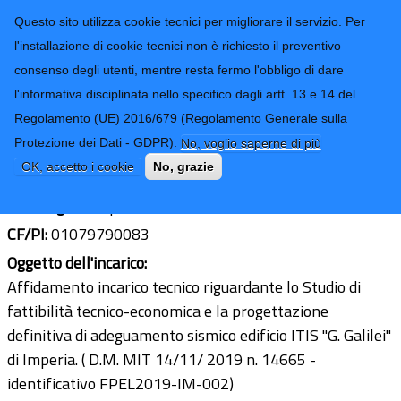
CONTATTI-URP
Provincia di
Questo sito utilizza cookie tecnici per migliorare il servizio. Per
Imperia
TRASPARENZA
l'installazione di cookie tecnici non è richiesto il preventivo
consenso degli utenti, mentre resta fermo l'obbligo di dare
Form di ricerca
l'informativa disciplinata nello specifico dagli artt. 13 e 14 del
Regolamento (UE) 2016/679 (Regolamento Generale sulla
Ing Claudio Negro
Protezione dei Dati - GDPR).
No, voglio saperne di più
Ultimo aggiornamento: 21/12/2020 - 10:40
OK, accetto i cookie
No, grazie
Sede legale:
Imperia, Via Martiri della Libertà n 8/8
CF/PI:
01079790083
Oggetto dell'incarico:
Affidamento incarico tecnico riguardante lo Studio di
fattibilità tecnico-economica e la progettazione
definitiva di adeguamento sismico edificio ITIS "G. Galilei"
di Imperia. ( D.M. MIT 14/11/ 2019 n. 14665 -
identificativo FPEL2019-IM-002)