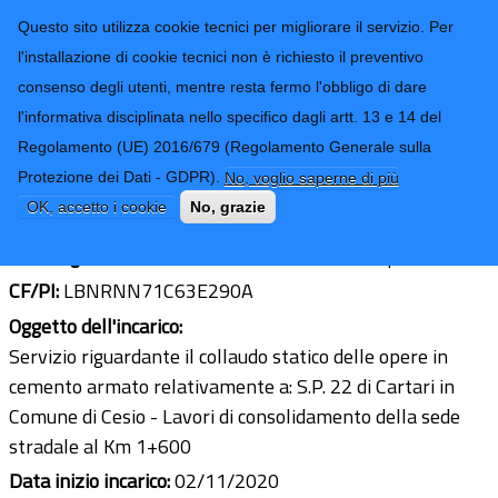
CONTATTI-URP
Provincia di
Questo sito utilizza cookie tecnici per migliorare il servizio. Per
Imperia
TRASPARENZA
l'installazione di cookie tecnici non è richiesto il preventivo
consenso degli utenti, mentre resta fermo l'obbligo di dare
Form di ricerca
l'informativa disciplinata nello specifico dagli artt. 13 e 14 del
Regolamento (UE) 2016/679 (Regolamento Generale sulla
Ing. Arianna Albani
Protezione dei Dati - GDPR).
No, voglio saperne di più
Ultimo aggiornamento: 24/02/2021 - 11:49
OK, accetto i cookie
No, grazie
Sede legale:
Viale Matteotti 16/8 - 18100 Imperia
CF/PI:
LBNRNN71C63E290A
Oggetto dell'incarico:
Servizio riguardante il collaudo statico delle opere in
cemento armato relativamente a: S.P. 22 di Cartari in
Comune di Cesio - Lavori di consolidamento della sede
stradale al Km 1+600
Data inizio incarico:
02/11/2020