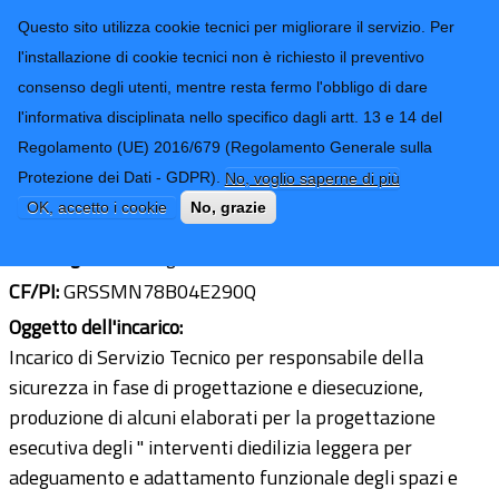
CONTATTI-URP
Provincia di
Questo sito utilizza cookie tecnici per migliorare il servizio. Per
Imperia
TRASPARENZA
l'installazione di cookie tecnici non è richiesto il preventivo
consenso degli utenti, mentre resta fermo l'obbligo di dare
Form di ricerca
l'informativa disciplinata nello specifico dagli artt. 13 e 14 del
Regolamento (UE) 2016/679 (Regolamento Generale sulla
geom. Simone Grosso
Protezione dei Dati - GDPR).
No, voglio saperne di più
Ultimo aggiornamento: 10/03/2021 - 13:20
OK, accetto i cookie
No, grazie
Sede legale:
Via Regina Pacins n. 44/1
CF/PI:
GRSSMN78B04E290Q
Oggetto dell'incarico:
Incarico di Servizio Tecnico per responsabile della
sicurezza in fase di progettazione e diesecuzione,
produzione di alcuni elaborati per la progettazione
esecutiva degli " interventi diedilizia leggera per
adeguamento e adattamento funzionale degli spazi e