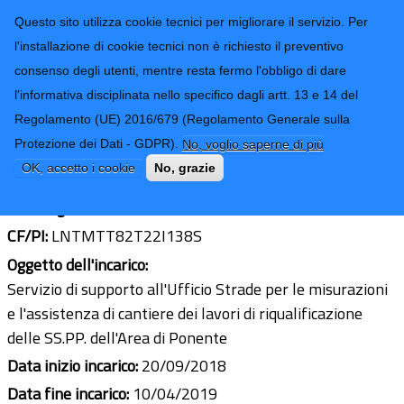
CONTATTI-URP
Provincia di
Questo sito utilizza cookie tecnici per migliorare il servizio. Per
Imperia
TRASPARENZA
l'installazione di cookie tecnici non è richiesto il preventivo
consenso degli utenti, mentre resta fermo l'obbligo di dare
Form di ricerca
l'informativa disciplinata nello specifico dagli artt. 13 e 14 del
Regolamento (UE) 2016/679 (Regolamento Generale sulla
Geom. Matteo Lanteri
Protezione dei Dati - GDPR).
No, voglio saperne di più
Ultimo aggiornamento: 24/04/2019 - 11:35
OK, accetto i cookie
No, grazie
Sede legale:
Corso Italia 167 - 18034 Ceriana (IM)
CF/PI:
LNTMTT82T22I138S
Oggetto dell'incarico:
Servizio di supporto all'Ufficio Strade per le misurazioni
e l'assistenza di cantiere dei lavori di riqualificazione
delle SS.PP. dell'Area di Ponente
Data inizio incarico:
20/09/2018
Data fine incarico:
10/04/2019