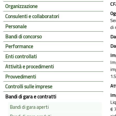
CF
Organizzazione
Ogg
Consulenti e collaboratori
Ser
Personale
di 
Bandi di concorso
Dat
Dat
Performance
Im
Enti controllati
Im
Attività e procedimenti
im
Provvedimenti
1.
At
Controlli sulle imprese
Im
Bandi di gara e contratti
Li
Bandi di gara aperti
€ 