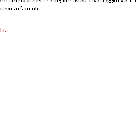
a dichiarato di aderire al regime fiscale di vantaggio ex art. 1
itenuta d’acconto
lità