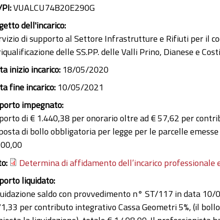
/PI:
VUALCU74B20E290G
etto dell'incarico:
vizio di supporto al Settore Infrastrutture e Rifiuti per il 
riqualificazione delle SS.PP. delle Valli Prino, Dianese e Cos
a inizio incarico:
18/05/2020
a fine incarico:
10/05/2021
porto impegnato:
porto di € 1.440,38 per onorario oltre ad € 57,62 per contr
posta di bollo obbligatoria per legge per le parcelle emesse
500,00
to:
Determina di affidamento dell’incarico professionale 
porto liquidato:
quidazione saldo con provvedimento n° ST/117 in data 10/0
71,33 per contributo integrativo Cassa Geometri 5%, (il bollo