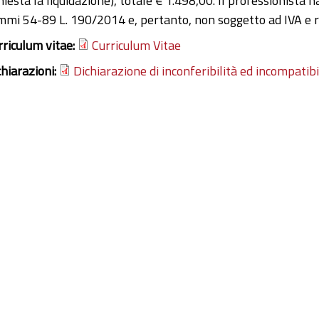
hiesta la liquidazione), totale € 1.498,00. Il professionista h
mmi 54-89 L. 190/2014 e, pertanto, non soggetto ad IVA e r
rriculum vitae:
Curriculum Vitae
chiarazioni:
Dichiarazione di inconferibilità ed incompatibi