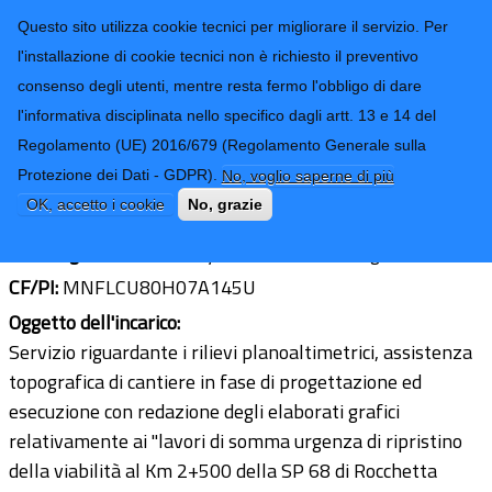
CONTATTI-URP
Provincia di
Questo sito utilizza cookie tecnici per migliorare il servizio. Per
Imperia
TRASPARENZA
l'installazione di cookie tecnici non è richiesto il preventivo
consenso degli utenti, mentre resta fermo l'obbligo di dare
Form di ricerca
l'informativa disciplinata nello specifico dagli artt. 13 e 14 del
Regolamento (UE) 2016/679 (Regolamento Generale sulla
Geom. Luca Manfredini
Protezione dei Dati - GDPR).
No, voglio saperne di più
Ultimo aggiornamento: 30/06/2021 - 15:12
OK, accetto i cookie
No, grazie
Sede legale:
Via Hanbury 1 - 18039 Ventimiglia (IM)
CF/PI:
MNFLCU80H07A145U
Oggetto dell'incarico:
Servizio riguardante i rilievi planoaltimetrici, assistenza
topografica di cantiere in fase di progettazione ed
esecuzione con redazione degli elaborati grafici
relativamente ai "lavori di somma urgenza di ripristino
della viabilità al Km 2+500 della SP 68 di Rocchetta