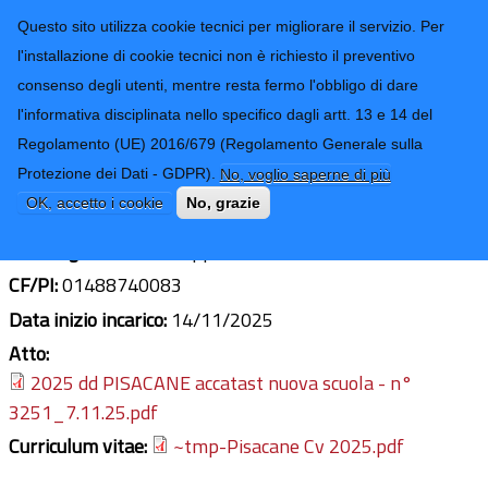
CONTATTI-URP
Provincia di
Questo sito utilizza cookie tecnici per migliorare il servizio. Per
Imperia
TRASPARENZA
l'installazione di cookie tecnici non è richiesto il preventivo
consenso degli utenti, mentre resta fermo l'obbligo di dare
Form di ricerca
l'informativa disciplinata nello specifico dagli artt. 13 e 14 del
Regolamento (UE) 2016/679 (Regolamento Generale sulla
GEOM. GRAZIA PISACANE
Protezione dei Dati - GDPR).
No, voglio saperne di più
Ultimo aggiornamento: 22/04/2026 - 09:29
OK, accetto i cookie
No, grazie
Sede legale:
Strada Coppi Rossi n° 5
CF/PI:
01488740083
Data inizio incarico:
14/11/2025
Atto:
2025 dd PISACANE accatast nuova scuola - n°
3251_7.11.25.pdf
Curriculum vitae:
~tmp-Pisacane Cv 2025.pdf