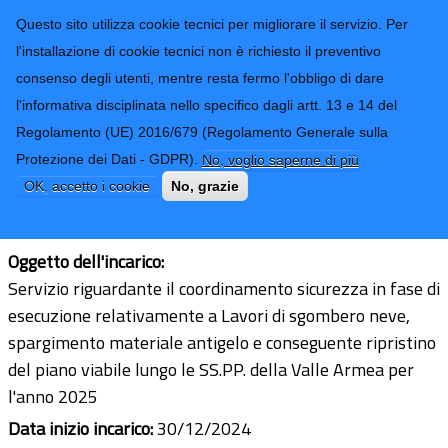
CONTATTI-URP
Provincia di
Questo sito utilizza cookie tecnici per migliorare il servizio. Per
Imperia
TRASPARENZA
l'installazione di cookie tecnici non è richiesto il preventivo
consenso degli utenti, mentre resta fermo l'obbligo di dare
Form di ricerca
l'informativa disciplinata nello specifico dagli artt. 13 e 14 del
Regolamento (UE) 2016/679 (Regolamento Generale sulla
Geom. Cristian Alberti
Protezione dei Dati - GDPR).
No, voglio saperne di più
Ultimo aggiornamento: 15/01/2025 - 12:14
OK, accetto i cookie
No, grazie
CF/PI:
01334590088
Oggetto dell'incarico:
Servizio riguardante il coordinamento sicurezza in fase di
esecuzione relativamente a Lavori di sgombero neve,
spargimento materiale antigelo e conseguente ripristino
del piano viabile lungo le SS.PP. della Valle Armea per
l'anno 2025
Data inizio incarico:
30/12/2024