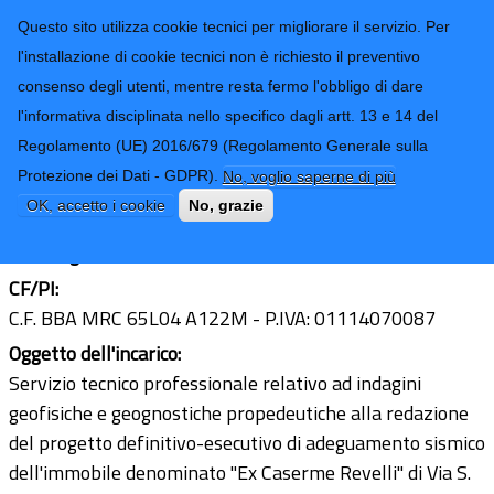
CONTATTI-URP
Provincia di
Questo sito utilizza cookie tecnici per migliorare il servizio. Per
Imperia
TRASPARENZA
l'installazione di cookie tecnici non è richiesto il preventivo
consenso degli utenti, mentre resta fermo l'obbligo di dare
Form di ricerca
l'informativa disciplinata nello specifico dagli artt. 13 e 14 del
Regolamento (UE) 2016/679 (Regolamento Generale sulla
Geologo Marco Abbo
Protezione dei Dati - GDPR).
No, voglio saperne di più
Ultimo aggiornamento: 11/10/2019 - 09:45
OK, accetto i cookie
No, grazie
Sede legale:
Sanremo - Via Pascoli n° 259
CF/PI:
C.F. BBA MRC 65L04 A122M - P.IVA: 01114070087
Oggetto dell'incarico:
Servizio tecnico professionale relativo ad indagini
geofisiche e geognostiche propedeutiche alla redazione
del progetto definitivo-esecutivo di adeguamento sismico
dell'immobile denominato "Ex Caserme Revelli" di Via S.