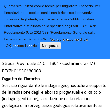
CONTATTI-URP
Provincia di
Questo sito utilizza cookie tecnici per migliorare il servizio. Per
Imperia
TRASPARENZA
l'installazione di cookie tecnici non è richiesto il preventivo
consenso degli utenti, mentre resta fermo l'obbligo di dare
Form di ricerca
l'informativa disciplinata nello specifico dagli artt. 13 e 14 del
Regolamento (UE) 2016/679 (Regolamento Generale sulla
Geol. Manuela Romagnolo
Protezione dei Dati - GDPR).
No, voglio saperne di più
Ultimo aggiornamento: 17/01/2024 - 14:32
OK, accetto i cookie
No, grazie
Sede legale:
Strada Provinciale 41 C - 18017 Costarainera (IM)
CF/PI:
01956480063
Oggetto dell'incarico:
Servizio riguardante le indagini geognostiche a supporto
della redazione degli elaborati progettuali e di calcolo
(indagini geofisiche), la redazione della relazione
geologica e la sorveglianza geologica relativamente ai