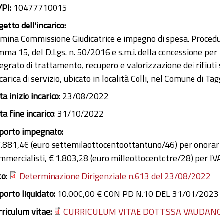
/PI:
10477710015
etto dell'incarico:
mina Commissione Giudicatrice e impegno di spesa. Procedura
mma 15, del D.Lgs. n. 50/2016 e s.m.i. della concessione per 
egrato di trattamento, recupero e valorizzazione dei rifiuti 
scarica di servizio, ubicato in località Colli, nel Comune di
a inizio incarico:
23/08/2022
a fine incarico:
31/10/2022
porto impegnato:
7.881,46 (euro settemilaottocentoottantuno/46) per onorario
mmercialisti, € 1.803,28 (euro milleottocentotre/28) per IV
to:
Determinazione Dirigenziale n.613 del 23/08/2022
porto liquidato:
10.000,00 € CON PD N.10 DEL 31/01/2023
rriculum vitae:
CURRICULUM VITAE DOTT.SSA VAUDANO