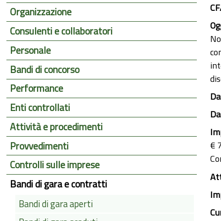
CF
Organizzazione
Ogg
Consulenti e collaboratori
No
Personale
co
int
Bandi di concorso
di
Performance
Dat
Enti controllati
Dat
Attività e procedimenti
Im
Provvedimenti
€ 
Co
Controlli sulle imprese
At
Bandi di gara e contratti
Im
Bandi di gara aperti
Cu