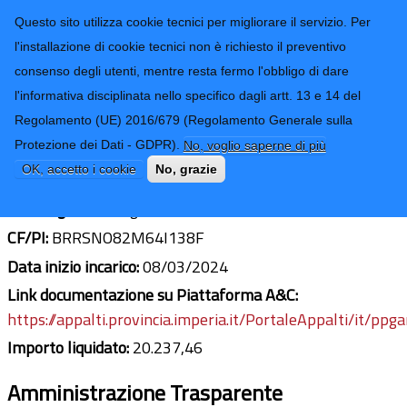
CONTATTI-URP
Provincia di
Questo sito utilizza cookie tecnici per migliorare il servizio. Per
Imperia
TRASPARENZA
l'installazione di cookie tecnici non è richiesto il preventivo
consenso degli utenti, mentre resta fermo l'obbligo di dare
Form di ricerca
l'informativa disciplinata nello specifico dagli artt. 13 e 14 del
Regolamento (UE) 2016/679 (Regolamento Generale sulla
Dott.ssa Sonia Berardinucci
Protezione dei Dati - GDPR).
No, voglio saperne di più
Ultimo aggiornamento: 06/03/2025 - 10:58
OK, accetto i cookie
No, grazie
Sede legale:
Via Vignasse San Lorenzo al mare
CF/PI:
BRRSNO82M64I138F
Data inizio incarico:
08/03/2024
Link documentazione su Piattaforma A&C:
https://appalti.provincia.imperia.it/PortaleAppalti/it/ppg
Importo liquidato:
20.237,46
Amministrazione Trasparente