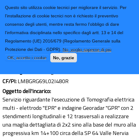
CONTATTI-URP
Provincia di
Questo sito utilizza cookie tecnici per migliorare il servizio. Per
Imperia
TRASPARENZA
l'installazione di cookie tecnici non è richiesto il preventivo
consenso degli utenti, mentre resta fermo l'obbligo di dare
Form di ricerca
l'informativa disciplinata nello specifico dagli artt. 13 e 14 del
Regolamento (UE) 2016/679 (Regolamento Generale sulla
Dott. Geol. Giorgio Lombardi
Protezione dei Dati - GDPR).
No, voglio saperne di più
Ultimo aggiornamento: 25/07/2019 - 10:34
OK, accetto i cookie
No, grazie
Sede legale:
Via Mongrifone 3/16 - 17100 Savona (SV)
CF/PI:
LMBGRG69L02I480R
Oggetto dell'incarico:
Servizio riguardante l'esecuzione di Tomografia elettrica
multi - elettrodo "EPR" e indagine Georadar "GPR" con 2
stendimenti longitudinali e 12 trasversali a realizzare
una maglia dettagliata di 2x2 sino alla base del muro alla
progressiva km 14+100 circa della SP 64 Valle Nervia