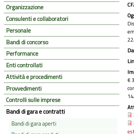
CF
Organizzazione
Ogg
Consulenti e collaboratori
Dis
Personale
em
22
Bandi di concorso
Dat
Performance
Li
Enti controllati
Im
Attività e procedimenti
€ 
Provvedimenti
co
14
Controlli sulle imprese
At
Bandi di gara e contratti
Bandi di gara aperti
est