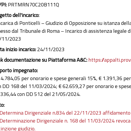
/PI:
PRTMRN70C20B111Q
etto dell'incarico:
carica di Ponticelli – Giudizio di Opposizione su istanza del
esso dal Tribunale di Roma – Incarico di assistenza legale di
/11/2023
a inizio incarico:
24/11/2023
nk documentazione su Piattaforma A&C:
https://appalti.pro
porto impegnato:
34.784,05 per onorario e spese generali 15%, € 1.391,36 per
n DD 168 del 11/03/2024; € 62.659,27 per onorario e spese 
.336,44 con DD 512 del 21/05/2024.
to:
Determina Dirigenziale n.834 del 22/11/2023 affidamento 
Determinazione Dirigenziale n. 168 del 11/03/2024 revoca
inzione giudizio.