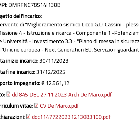
/PI:
DMRFNC78S14I138B
etto dell'incarico:
tervento di "Miglioramento sismico Liceo G.D. Cassini - ples
issione 4 - Istruzione e ricerca - Componente 1 -Potenziament
e Università - Investimento 3.3 - "Piano di messa in sicurezza
ll'Unione europea - Next Generation EU. Servizio riguardante 
a inizio incarico:
30/11/2023
a fine incarico:
31/12/2025
porto impegnato:
€ 12.561,12
to:
dd 845 DEL 27.11.2023 Arch De Marco.pdf
rriculum vitae:
CV De Marco.pdf
chiarazioni:
doc11477220231213083100.pdf