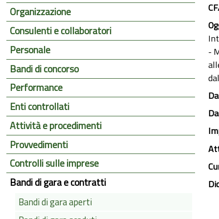
CF
Organizzazione
Ogg
Consulenti e collaboratori
In
Personale
- M
all
Bandi di concorso
da
Performance
Dat
Enti controllati
Dat
Attività e procedimenti
Im
Provvedimenti
At
Controlli sulle imprese
Cu
Bandi di gara e contratti
Di
Bandi di gara aperti