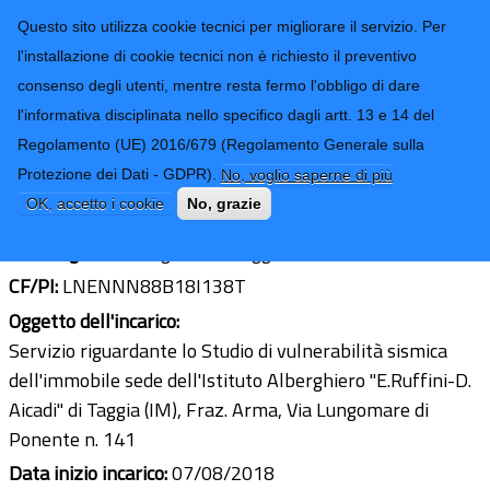
CONTATTI-URP
Provincia di
Questo sito utilizza cookie tecnici per migliorare il servizio. Per
Imperia
TRASPARENZA
l'installazione di cookie tecnici non è richiesto il preventivo
consenso degli utenti, mentre resta fermo l'obbligo di dare
Form di ricerca
l'informativa disciplinata nello specifico dagli artt. 13 e 14 del
Regolamento (UE) 2016/679 (Regolamento Generale sulla
Arch. Antonino Leone
Protezione dei Dati - GDPR).
No, voglio saperne di più
Ultimo aggiornamento: 30/09/2019 - 16:08
OK, accetto i cookie
No, grazie
Sede legale:
Via Tages 12 - Taggia (IM)
CF/PI:
LNENNN88B18I138T
Oggetto dell'incarico:
Servizio riguardante lo Studio di vulnerabilità sismica
dell'immobile sede dell'Istituto Alberghiero "E.Ruffini-D.
Aicadi" di Taggia (IM), Fraz. Arma, Via Lungomare di
Ponente n. 141
Data inizio incarico:
07/08/2018